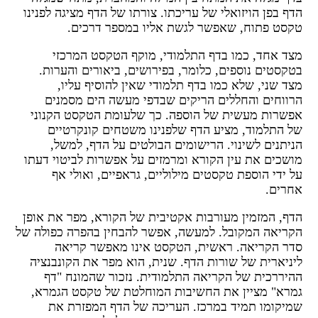
דף בפן הויזואלי של עריכתו. צורתו של הדף מציגה לפנינו
קסט פתוח, שאפשר לגשת אליו במספר דרכים.
צד אחד, כמו בדף התלמודי, מוקף הטקסט המרכזי
טקסטים נוספים, כלומר, בפירושים, ביאורים והערות.
צד שני, שלא כמו בדף תלמודי שאין להוסיף עליו,
רווחים והחללים הריקים שבדפי מעשה הים מסמנים
פשרות מעשית של הוספה. כך שלעומת הטקסט הקנוני
ל התלמוד, מציע הדף שלפנינו משטחים קונקרטיים
ניתנים לשינוי. הרישומים הבולטים על הדף, למשל,
ושכים את עין הקורא ומרמזים על אפשרות לביטוי דעתו
ל ידי הוספת טקסטים מילוליים, גראפיים, ואולי אף
חרים.
דף, המזמין מעורבות אקטיבית של הקורא, מפר את אופן
קריאה המקובל. למעשה, אפשר להבחין בהפרה כפולה של
דר הקריאה. ראשית, הטקסט אינו מאפשר קריאה
יניארית של שורות הדף. שנית, הוא מפר את הקונבנציה
היררכית של הקריאה התלמודית. נזכור שהמונח "דף
מרא" מציין את החשיבות המוחלטת של טקסט הגמרא,
מיקומו תמיד במרכז. העריכה של הדף המפזרת את