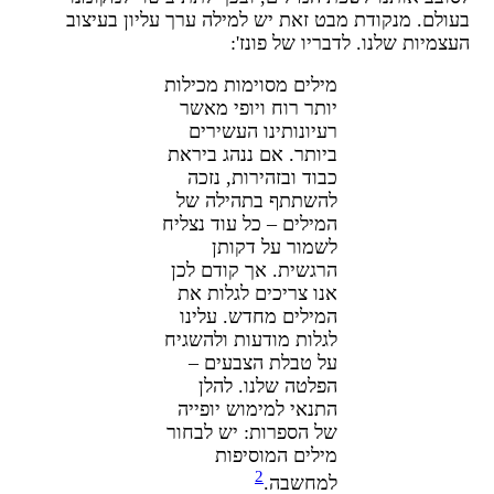
עולם. מנקודת מבט זאת יש למילה ערך עליון בעיצוב
עצמיות שלנו. לדבריו של פונז':
מילים מסוימות מכילות
יותר רוח ויופי מאשר
רעיונותינו העשירים
ביותר. אם ננהג ביראת
כבוד ובזהירות, נזכה
להשתתף בתהילה של
המילים – כל עוד נצליח
לשמור על דקותן
הרגשית. אך קודם לכן
אנו צריכים לגלות את
המילים מחדש. עלינו
לגלות מודעות ולהשגיח
על טבלת הצבעים –
הפלטה שלנו. להלן
התנאי למימוש יופייה
של הספרות: יש לבחור
מילים המוסיפות
2
למחשבה.