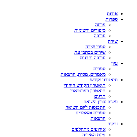
אודות
ספרות
פרוזה
סיפורים ורשימות
עריכה
שירה
ספרי שירה
שירים בכתבי עת
עריכה ותרגום
עיון
ספרים
מאמרים, מסות, הרצאות
תיאטרון וקודש
תיאטרון הקודש היהודי
תיאטרון רפרטוארי
תרגום
עיצוב זכרון השואה
התכנסות ליום השואה
ספרים ומאמרים
הרצאות
זרקור
אירועים מתחלפים
פינת האירוח