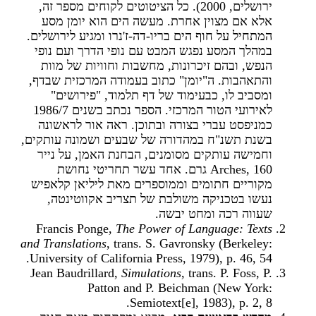
ירושלים, 2000). כל הציטוטים לקוחים מספר זה,
אלא אם מצוין אחרת. מעשה הים הוא יומן מסע
המתחיל על חוף הים בריו-דה-ז'נרו ומגיע לירושלים.
במהלך המסע נפגש המבט עם נופי הדרך ועם נופי
הנפש, ובהם זיכרונות, מחשבות וחוויות של מוות
והתאהבות. ה"יומן" כתוב בעמודה המרכזית שבדף,
ומסביב לו, כבעימוד של דף תלמוד, "פירושים"
לאירועי הטור המרכזי. הספר נכתב בשנים 1986/7
כמניפסט עברי בצורה ובתוכן. ראה אור לראשונה
בשנת תשנ"ח במהדורה של שבעים ושמונה עותקים,
וחמישה עותקים מסומנים, הבחנת האמן, על נייר
Arches, 160 גרם. אחד עשר תחריטי נחושת
מקוריים חתומים וממוספרים מאת ליליאן קלאפיש
נעשו בטכניקה משולבת של תצריב אקווטינטה,
שעווה רכה ומחט יבשה.
Francis Ponge,
The Power of Language: Texts
and Translations
, trans. S. Gavronsky (Berkeley:
University of California Press, 1979), p. 46, 54.
Jean Baudrillard,
Simulations
, trans. P. Foss, P.
Patton and P. Beichman (New York:
Semiotext[e], 1983), p. 2, 8.