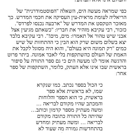
פי שמראה מעשה הים, השאלה "הפוסטמודרנית" של
ריאליה לעומת מראית-עין העסיקה את חכמי המדרש. כך
אזכר הטקסט את המדרש של "ארבעה נכנסו לפרדס".
זכור, רבי עקיבא מזהיר את חבריו: "כשאתם מגיעין אצל
בני שיש טהור אל תאמרו: מים, מים!". רבי עקיבא בלבד
צא בשלום משום שרק הוא הבין כי ההתחזות של שיש
מים "רק תמונה היא בעולם", והוא היה מסוגל לקבל את
אמת של העולם כהשתקפות בלי לאבד אמונה. ביתר פרוט
הדגשה אומר לנו מעשה הים כי גם ספר התורה על סיפור
ראשית שבו אינו אלא העתק, כלומר, השתקפות של ספר
חר:
כי הכול בספר נכתב. כמו שנקרא
שמו, לא בראשית אלא ספר
בראשית, כי הוא הספר והלוחות
והמכתב שהיו מקודם לבריאה …
ומשה מעתיק מספר קדמון וכותב…
שהיתה כל התורה כתובה מקודם
לבריאה … ומשה מעתיק ומחדש
בהתחדשות גמורה מה שעוד לא