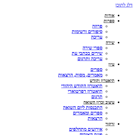
לתוכן
אודות
ספרות
פרוזה
סיפורים ורשימות
עריכה
שירה
ספרי שירה
שירים בכתבי עת
עריכה ותרגום
עיון
ספרים
מאמרים, מסות, הרצאות
תיאטרון וקודש
תיאטרון הקודש היהודי
תיאטרון רפרטוארי
תרגום
עיצוב זכרון השואה
התכנסות ליום השואה
ספרים ומאמרים
הרצאות
זרקור
אירועים מתחלפים
פינת האירוח