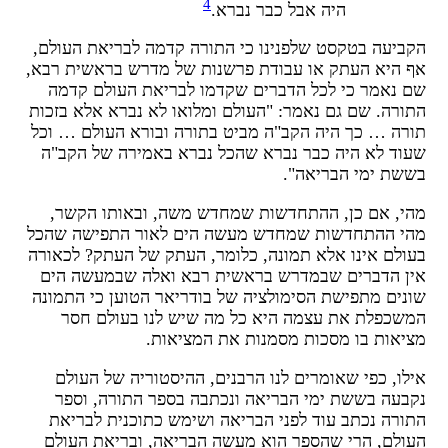
4
היה אבל כבר נברא.
קביעה בטקסט שלפנינו כי התורה קדמה לבריאת העולם,
ף היא העתק או עבודת פרשנות של מדרש בראשית רבא,
ם נאמר כי לכל הדברים שקדמו לבריאת העולם קדמה
תורה. שם גם נאמר: "העולם ומלואו לא נברא אלא בזכות
ורה … כך היה הקב"ה מביט בתורה ובורא העולם … וכל
עוד לא היה כבר נברא שהכל נברא באמירה של הקב"ה
ששת ימי הבריאה".
הי, אם כן, ההתחדשות שמחדש משה, ובאותו הקשר,
הי ההתחדשות שמחדש מעשה הים לאור התפישה שהכל
עולם אינו אלא תמונה, כלומר, העתק של העתק? לכאורה
ין הדברים שבמדרש בראשית רבא ואלה שבמעשה הים
ונים מתפישת הסימולציה של בודריאר הטוען כי התמונה
משכפלת את עצמה היא כל מה שיש לנו בעולם חסר
ציאות בו מסכות מסמנות את המציאות.
ילו, כפי שאומרים לנו הרבנים, ההיסטוריה של העולם
קבעה בששת ימי הבריאה ונכתבה בספר התורה, וספר
תורה נכתב עוד לפני הבריאה ושימש כתוכנית לבריאת
עולם, הרי שהספר הוא מעשה הבריאה, ובריאת העולם