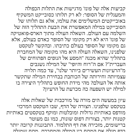
ביעות אלה של פונז' מדגישות את התלות הכפולה
המעגלית של הסופר: לא רק תלותו כסובייקט המשקיף
אובייקטים המשלימים את עולמו, אלא גם תלותו של
סובייקט במילה המאפשרת את הבעת התהליך הזה של
שלמה עם העולם. השאלה העולה מתוך הארס-פואטיקה
ל פונז' היא לא רק מקומו של הסופר כאדם בעולם, אלא
ם מקומו של הסופר בעולם כתיבתו. ובהקשר לטקסט
לפנינו, השאלה העולה היא מהו מקומה של המחברת
תהליך שהיא מכנה "המסע אל הנופים הפתוחים של
עברית"? אם ה"רוח והיופי" של המילה נשגבים
"הרעיונות העשירים ביותר שלנו", עד כמה תלויה
צמיותה וחירותה של הכותבת בבחירת המילה שתקשר
ותה אל העולם? מהי מידת החופש בתהליך היצירה בו
מילה יש השפעה כה מכרעת על הרעיון?
יון במעשה הים מורה על מורכבות של שאלות אלה
טקסט שלפנינו. הצורה של הדף, שבו הטקסט המרכזי
ודפס באותיות גדולות ומובלטות ומוקף בטקסטים באותיות
טנות יותר, בצורות דפוס שונות, כמו גם מעוטר
רישומים, מזכירה את דף התלמוד. התבוננות קרובה יותר
דף מגלה את המתח בין המילה והמחברת, מתח שמגלה