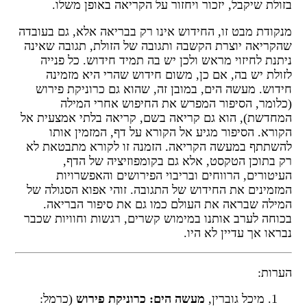
זולת שיקבל, יזכור ויחזור על הקריאה באופן משלו.
נקודת מבט זו, החידוש אינו רק בבריאה אלא, גם בעובדה
הקריאה יוצרת הקשבה ותגובה של הזולת, תגובה שאינה
יתנת לחיזוי מראש ולכן יש בה תמיד חידוש. כל פנייה
זולת יש בה, אם כן, משום חידוש שהרי היא מזמינה
ידוש. מעשה הים, במובן זה, שהוא גם כרוניקת פירוש
כלומר, הסיפור המפרש את החיפוש אחרי המילה
מחדשת), הוא גם קריאה בשם, קריאה בלתי אמצעית אל
קורא. הסיפור מגיע אל הקורא על דף, המזמין אותו
השתתף במעשה הקריאה. הזמנה זו לקורא מתבטאת לא
ק בתוכן הטקסט, אלא גם בקומפוזיציה של הדף,
עיטורים, הרווחים ובריבוי הפירושים והאפשרויות
מזמינים את החידוש של התגובה. זוהי אפוא הסגולה של
מילה שבראה את העולם כמו גם את סיפור הבריאה.
כוחה לערב אותנו במימוש קשרים, רגשות וחוויות שכבר
בראו אך עדיין לא היו.
ערות:
מיכל גוברין,
מעשה הים: כרוניקת פירוש
(כרמל: