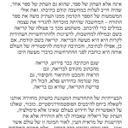
ינה אלא העתק של ספר, שהוא גם העתק של ספר אחר,
היה חייב לעלות במחשבה קודם כתיבתו. זאת אולי
משמעות של הספר הקדמון ממנו העתיק משה את ספר
תורה – המחשבה שהיתה מוכרחה להגדיר את עצמה
מילים כדי להיכתב. משתמע מכך כי פעולה של קריאה
שם ובמילה למחשבות, לרעיונות ולהתרחשויות העתידות
קרות היא היא מעשה הבריאה. קריאה בשם קודמת, אם
ן, אפילו לכתיבה, והכתיבה קודמת להיסטוריה של העולם
ותה היא כותבת לפני ההתרחשות כדברי מעשה הים:
שגם הכתיבה כבר פירוש, קריאה
מהכתוב מקודם לבריאה, וגם
הראיה והמבט והתיאור והסיפור, גם
מה שנדמה בחידוש נפלא, הכול רק
פרישת הקריאה, שהיא גם בריאה.
בעייתיות של התחדשות המעוגנת בהעתק מחזירה אותנו
שאלה ביחס להיבטים הפוסטמודרניסטיים. כזכור, שאלנו
ל האפשרות של חידוש בעולם שאינו אלא סימולציה,
עתק של ריאליה שאבדה לנו ולא הותירה אלא את
הישנות של מראית העין. לאור תמונה זו של עולם אשר
ינו – כפי שרבי עקיבא כבר הבחין – אלא תמונה המתחזה