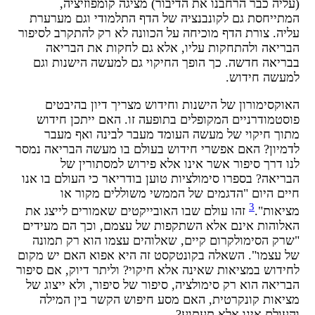
עליה כבר הרחבנו את הדיבור) מציגה קומפוזיציה,
מתייחסת גם לקונבנציה של הדף התלמודי וגם מערערת
ליה. צורת הדף מוכיחה על הכוונה לא רק להתקרב לסיפור
בריאה ולהתחקות עליו, אלא גם לחקות את הבריאה
בריאה חדשה. כך הופך החיקוי גם למעשה הישנות וגם
מעשה חידוש.
אוקסימורון של הישנות וחידוש מצריך דיון בהיבטים
וסטמודרניים המקופלים בתופעה זו. האם ייתכן חידוש
תוך חיקוי של מעשה העומד מעבר לבינה ואף מעבר
דמיון? האם אפשרי חידוש בעולם בו מעשה הבריאה נמסר
נו דרך סיפור אשר אינו אלא פירוש למסתורין של
בריאה? בספרו סימולציות טוען בודריאר כי העולם בו אנו
יים היום "הדגמים של הממשי משוללים מקור או
3
ציאות".
זהו עולם שבו האובייקטים שאמורים לייצג את
אלוהות אינם אלא השתקפות של עצמם, וכך הם מעידים
שרק הסימולקרום קיים, שאלוהים עצמו הוא רק תמונה
ל עצמו". השאלה בקונטקסט זה היא אפוא האם יש מקום
חידוש במציאות שאינה אלא חיקוי? וליתר דיוק, אם סיפור
בריאה הוא רק סימולציה, סיפור של סיפור, ולא ייצוג של
ציאות קונקרטית, האם מסע חיפוש הקשר בין המילה
העולם אינו אלא תעתוע?