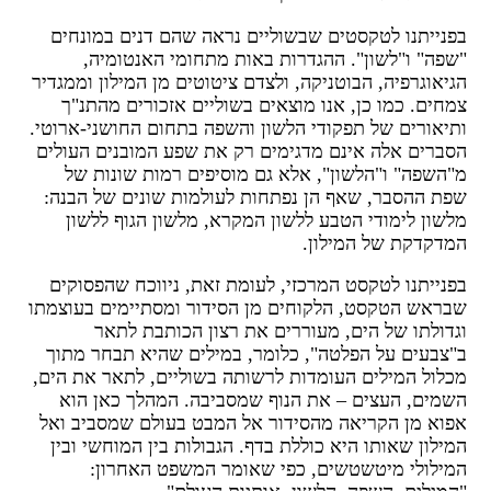
פנייתנו לטקסטים שבשוליים נראה שהם דנים במונחים
שפה" ו"לשון". ההגדרות באות מתחומי האנטומיה,
גיאוגרפיה, הבוטניקה, ולצדם ציטוטים מן המילון וממגדיר
מחים. כמו כן, אנו מוצאים בשוליים אזכורים מהתנ"ך
תיאורים של תפקודי הלשון והשפה בתחום החושני-ארוטי.
סברים אלה אינם מדגימים רק את שפע המובנים העולים
"השפה" ו"הלשון", אלא גם מוסיפים רמות שונות של
פת ההסבר, שאף הן נפתחות לעולמות שונים של הבנה:
לשון לימודי הטבע ללשון המקרא, מלשון הגוף ללשון
מדקדקת של המילון.
פנייתנו לטקסט המרכזי, לעומת זאת, ניווכח שהפסוקים
בראש הטקסט, הלקוחים מן הסידור ומסתיימים בעוצמתו
גדולתו של הים, מעוררים את רצון הכותבת לתאר
"צבעים על הפלטה", כלומר, במילים שהיא תבחר מתוך
כלול המילים העומדות לרשותה בשוליים, לתאר את הים,
שמים, העצים – את הנוף שמסביבה. המהלך כאן הוא
פוא מן הקריאה מהסידור אל המבט בעולם שמסביב ואל
מילון שאותו היא כוללת בדף. הגבולות בין המוחשי ובין
מילולי מיטשטשים, כפי שאומר המשפט האחרון: