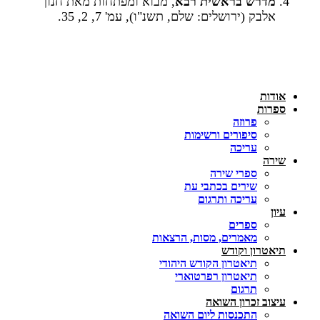
מדרש בראשית רבא
, מבוא ומפתחות מאת חנוך
אלבק (ירושלים: שלם, תשנ"ו), עמ' 7, 2, 35.
אודות
ספרות
פרוזה
סיפורים ורשימות
עריכה
שירה
ספרי שירה
שירים בכתבי עת
עריכה ותרגום
עיון
ספרים
מאמרים, מסות, הרצאות
תיאטרון וקודש
תיאטרון הקודש היהודי
תיאטרון רפרטוארי
תרגום
עיצוב זכרון השואה
התכנסות ליום השואה