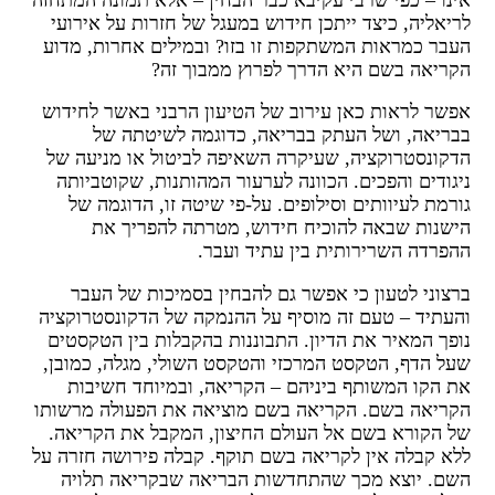
ריאליה, כיצד ייתכן חידוש במעגל של חזרות על אירועי
עבר כמראות המשתקפות זו בזו? ובמילים אחרות, מדוע
קריאה בשם היא הדרך לפרוץ ממבוך זה?
פשר לראות כאן עירוב של הטיעון הרבני באשר לחידוש
בריאה, ושל העתק בבריאה, כדוגמה לשיטתה של
דקונסטרוקציה, שעיקרה השאיפה לביטול או מניעה של
יגודים והפכים. הכוונה לערעור המהותנות, שקוטביותה
ורמת לעיוותים וסילופים. על-פי שיטה זו, הדוגמה של
ישנות שבאה להוכיח חידוש, מטרתה להפריך את
הפרדה השרירותית בין עתיד ועבר.
רצוני לטעון כי אפשר גם להבחין בסמיכות של העבר
העתיד – טעם זה מוסיף על ההנמקה של הדקונסטרוקציה
ופך המאיר את הדיון. התבוננות בהקבלות בין הטקסטים
על הדף, הטקסט המרכזי והטקסט השולי, מגלה, כמובן,
ת הקו המשותף ביניהם – הקריאה, ובמיוחד חשיבות
קריאה בשם. הקריאה בשם מוציאה את הפעולה מרשותו
ל הקורא בשם אל העולם החיצון, המקבל את הקריאה.
לא קבלה אין לקריאה בשם תוקף. קבלה פירושה חזרה על
שם. יוצא מכך שהתחדשות הבריאה שבקריאה תלויה