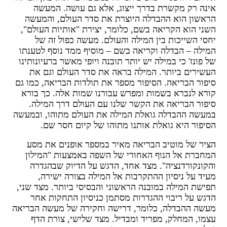
ינה רק מקשרת בדרך ייצוג, אלא גם עושה. המעשה
ראשון הוא ההבדלה היוצרת את סדר העולם, והמעשה
שני הוא הקריאה בשם, כלומר, יצירת "אותיות העולם",
חסי השייכות בין המילה והעולם. מעשה כפול זה של
מילה – הבדלה וקריאה בשם – מוסיף ממד נוסף לטענתו
ל פונז' כי במילה יש יותר תובנה ויופי מאשר ברעיונותינו
עשירים ביותר. המילה בראה את סדר העולם וגם את
יפור הבריאה. הסיפור מספר את תולדות הבריאה, כמו גם
ורא לנברא בשמות ומפרש עבורנו שמות אלה. כך בורא
יפור הבריאה את הקשר שלנו עם העולם דרך המילה.
מעשה ההבדלה גואלת המילה את העולם מתוהו, ובמעשה
סיפור היא גואלת אותנו מתוהו של קיום חסר שם.
ציר של מוטיב הבריאה מאיר במספר אופנים את מסע
מחברת אל הנוף האחורי של השפה באמצעות "המילון
הקונקורדנציה". מצד אחד, הדגש על הדיוק שבהגדרה
עיד על ניסיון ההתקרבות אל המילה בצורה ישירה,
פישת המילה במובנה הראשוני והבסיסי ביותר. מצד שני,
דגש על ריבוי ההגדרות מסתמן כניסיון התחקות אחר
עשה ההבדלה, כלומר, דרישה וחקירה של מעשה הבריאה
צמו, המחלק, מפריד ומבדיל. מצד שלישי, צורת הדף