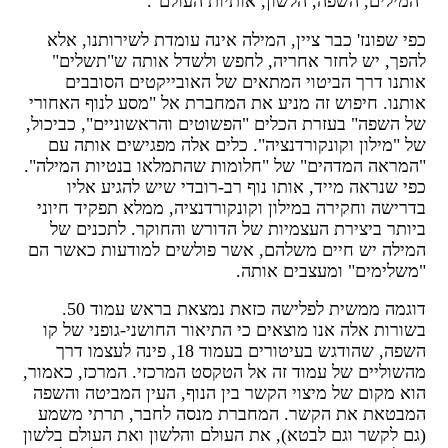
המילים, השפה, הלשון, אותיות העולם".
פי שפונז' כבר ציין, המילה אינה עומדת לשירותנו, אלא
הפך, יש לחזר אחריה, לחפש ולשדל אותה ש"תשלים"
ותנו דרך הביטוי המתאים של האובייקטים הסובבים
ותנו. חיפוש זה מניע את המחברת אל "מסע לנוף האחורי
ל השפה" בעזרת הכלים "הפשוטים והראשוניים", כביכול,
ל "מילון וקונקורדנציה". כלים אלה מפגישים אותה עם
המראה המדהים" של "חלומות שהתמלאו בנטיות המילה".
פי שנראה מייד, אותו נוף רב-רובדי שיש להגיע אליו
דרישה וחקירה במילון וקונקורדנציה, ממלא תפקיד חיוני
יותר ביצירת העצמיות של הדורש והחוקר. לתכנים של
מילה יש חיים משלהם, אשר פולשים למודעות כאשר הם
משלימים" ומעצבים אותה.
דוגמה ממשית לפלישה כזאת נמצאת בראש עמוד 50.
שורות אלה אנו מוצאים כי התיאור החושני-גופני של קו
השפה, שהודגש בעיטורים בעמוד 18, פינה לעצמו דרך
השוליים של עמוד זה אל הטקסט המרכזי. המרכז, כאמור,
וא מקום של מיצוי הקשר בין הנוף, העין המביטה והשפה
מבטאת את הקשר. המחברת מנסה לחבר, תרתי משמע
גם לקשר וגם לבטא), את העולם והלשון ואת העולם בלשון