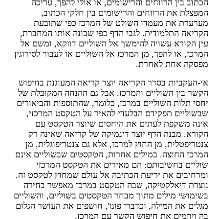
כתוב בין הרווחים והרישומים, או אולי להפך, עריכה
מפצלת את הרווחים והרישומים בין חלקי הכתוב,
ערערת את מעמדו השולט של המרכז כפי שתובעת
קריאה התלמודית. לגבי הדף כפי שבונה אותו המחברת,
ין הקורא עשויה להימשך אל השוליים דווקא, ומשם אל
מרכז, או להפך, מן המרכז אל השוליים או לעבור לסירוגין
פסקה אחת לאחרת.
י-העקביות בסדר הקריאה יוצר קריאה המעוגנת בחיפוש
קשר בין השוליים והמרכז. אבל גם ההנחה המקובלת של
חסי תלות השוליים במרכז, כלומר, שהתוספות והביאורים
בשוליים תפקידם הבלעדי להאיר על הטקסט המרכזי,
ינה משקפת לעתים את היחסים שיוצר הטקסט עם
קורא. מבנה הדף יוצר דינמיקה של קריאה שאינה רק
נטריפטלית, מן החוץ למרכז, אלא גם צנטריפוגלית, מן
מרכז החוצה. במילים אחרות, הטקסטים שבשוליים אינם
וליים בחשיבותם: הם מאירים את הטקסט המרכזי
מרחיבים את יריעת הכתיבה אל עולם שמחוץ לטקסט זה.
וצרת דיאלקטיקה, שבה הטקסט במרכז מאפשר בחירה
שימושי מילים מתוך מבחר הטקסטים בשוליים, והשוליים
גלים את המילה, וכדברי פונז', חושפים את העושר הגלום
ה ויוזמים את חיפוש הקשר עם המרכז.