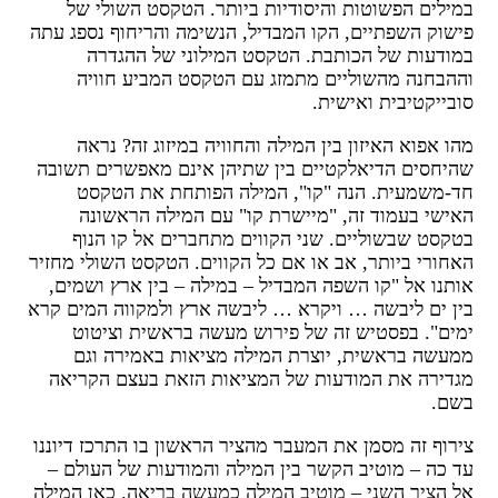
מילים הפשוטות והיסודיות ביותר. הטקסט השולי של
ישוק השפתיים, הקו המבדיל, הנשימה והריחוף נספג עתה
מודעות של הכותבת. הטקסט המילוני של ההגדרה
ההבחנה מהשוליים מתמזג עם הטקסט המביע חוויה
ובייקטיבית ואישית.
הו אפוא האיזון בין המילה והחוויה במיזוג זה? נראה
היחסים הדיאלקטיים בין שתיהן אינם מאפשרים תשובה
ד-משמעית. הנה "קו", המילה הפותחת את הטקסט
אישי בעמוד זה, "מיישרת קו" עם המילה הראשונה
טקסט שבשוליים. שני הקווים מתחברים אל קו הנוף
אחורי ביותר, אב או אם כל הקווים. הטקסט השולי מחזיר
ותנו אל "קו השפה המבדיל – במילה – בין ארץ ושמים,
ין ים ליבשה … ויקרא … ליבשה ארץ ולמקווה המים קרא
מים". בפסטיש זה של פירוש מעשה בראשית וציטוט
מעשה בראשית, יוצרת המילה מציאות באמירה וגם
גדירה את המודעות של המציאות הזאת בעצם הקריאה
שם.
ירוף זה מסמן את המעבר מהציר הראשון בו התרכז דיוננו
ד כה – מוטיב הקשר בין המילה והמודעות של העולם –
ל הציר השני – מוטיב המילה כמעשה בריאה. כאן המילה