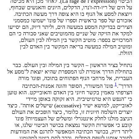
הביטוי (La rage de l’expression). לאחר מכן היא מביטה
ל הים של ריו-דה-ז'נרו, הדקלים, היונים והאנשים שבחוף,
יוצאת למסע אל הנוף בו היא צופה דרך מעשה הכתיבה.
זכורם של ספר בראשית וספרו של פונז' ישמשו כמסמני
צירים בבדיקת המסע במעשה הים, וליתר דיוק, הם יסייעו
מקד את הזיקה של שניים מהמוטיבים שאני סבורה כי הם
מרכזיים בספר: מוטיב הקשר בין המילה לבין העולם,
מוטיב המילה כמעשה בריאה המקשר בין האדם לבין
זולת.
תחיל בציר הראשון – הקשר בין המילה ובין העולם. כבר
תחילת הדרך אומרת לנו המספרת שהיא יוצאת ל"מסע אל
עברית, אל מרחבי הנוף הפתוחים בתוכה, ופונז' מורה
1
דרך".
פונז' המשורר, הסופר והוגה אמנות-הכתיבה
צרפתי מאמין בקשר חיוני בין האדם והאובייקט. הוא טוען
י "הנפש היא טרנזיטיבית. היא זקוקה באופן מיידי
לאובייקט, למושא ישיר (accusative) שישלים אותה". כיצד
וצרים השלמה חיונית זו, כלומר, כיצד הופכים את העולם
ניצב מולנו לחלק אינטגרלי ומשלים של העצמיות? פונז'
ובע כי אפשרות הקשר נמצאת בכושר הביטוי שלנו, או
יתר דיוק, בכושר הכתיבה המאפשר לתרגם את המודעות
סובב אותנו לשפת המילים, ובכך לתת ביטוי למקומנו