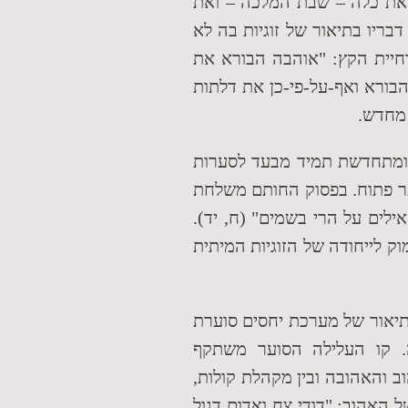
ראת כלה – שבת המלכה – ואת
בריו בתיאור של זוגיות בה לא
חיית הקץ: "אוהבה הבורא את
הבורא ואף-על-פי-כן את דלתות
 מחדש.
 ומתחדשת תמיד מבעד לסערות
תר פתוח. בפסוק החותם משלחת
לים על הרי בשמים" (ח, יד).
 לייחודה של הזוגיות המיתית
תיאור של מערכת יחסים סוערת
יה. קו העלילה הסוער משתקף
ב והאהובה ובין מקהלת קולות,
ל האהוב: "דודי צח ואדום דגול