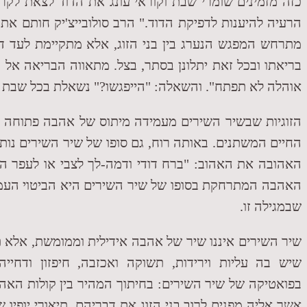
כזה מזמינים שומרי שבת וקוראי עונג את הדוד לצאת לק
הרעיה להיענות לדפיקת הדוד." הרב סולובייצ'יק חותם את ד
מתרחש המפגש הנערג בין בני הזוג, אלא מתקיימת לעד ד
בריאתו ובכל זאת יתלונן בסתר, בצל. מתאווה הבריאה אל 
אוהלה לא תפתח". והשאלה: "הייפגשו?" נשאלת בכל שבת
הזוגיות שבשיר השירים מעמידה מיתוס של אהבה פתוחה
החיים המשתנים. באותה רוח, גם סופו של שיר השירים נו
האהובה את האהוב: "ברח דודי ודמה-לך לצבי או לעפר האי
האהבה המתרחקת בסופו של שיר השירים היא הביטוי העמוק
שבמגילה זו.
שיר השירים איננו שיר של אהבה אידילית וממומשת, אלא 
שיש בה עליות וירידות, תשוקה ואכזבה, חיפזון ודחי
בפואטיקה של שיר השירים: בחיתוך המהיר בין קולות האהו
אשר אליה מפנים לרוב בני הזוג את דבריהם. תיאורי יופיו ש