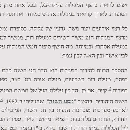
אציע לראות ברצף המגילות עלילת-על, ובכל אחת מהן 
הסוערת. לאורך קריאתי במגילות אדגיש במיוחד את תפקידה 
כל רצף אירועים יוצר משך, גרעין של עלילה. כסופרת נמש
מרצף המגילות הנע משיר השירים למגילת רות, ממשיך למג
במגילת אסתר? ובמיוחד, מה חושף סיפור חמש המגילות על 
לבין אישה ובין הא-ל לבין עמו?
ההסבר הרווח לסידור המגילות הוא סדר חגי השנה בהם נ
בפסח, מגילת רות בשבועות, מגילת איכה בט' באב, ספ
2
בפורים.
קיים, אם כן, הד בין עלילת-העל של חמשת המגיל
3
השנה היהודית. בהצגה "
מסע השנה
", שהעליתי ב-1982,
נ
לארבע מערכות מובחנות הנעות בין חגי תשרי, המובילים 
החורף, החוזרים על תבנית היציאה מחושך לאור, ספירת העומ
ליל הכלולות במתן תורה, והשבר בקיץ, בי"ז בתמוז ובט' בא