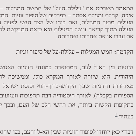
המאמר משרטט את "עלילת-העל" של חמשת המגילות – שי
איכה, קהלת ומגילת אסתר – כפרקים של סיפור זוגיות. המ
העולים מתוך המגילות, ואת כוחו של הצד הנשי לפעול על
העולה מתוך קריאה זו של המגילות היא כזאת המבקשת לה
את עברו או את אחרותו ואחרותה.
הקדמה: חמש המגילות – עלילת-על של סיפור זוגיות
הזוגיות בין הא-ל לעם, המתוארת במונחי הזוגיות האנוש
היהודית. היא שזורה לאורך המקרא כולו, וממשיכה להת
מאוחרות (הזוגיות שבין הקדוש-ברוך-הוא וכנסת ישראל 
הספירות בקבלה). לאורך היסטוריה רבת תהפוכות וזעזועים
בתקופות הקשות ביותר, את רחשי הלב של העם, ובכך ל
1
בעתיד.
דבריי כאן ייוחדו לסיפור הזוגיות שבין הא-ל והעם, כפי שהו