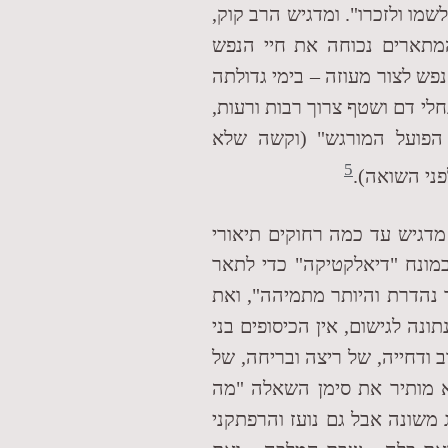
מו ולזכרו". ומדגיש הרב קוק,
מתארים נכוחה את חיי הנפש
ש לצור מעוזה – בימי גדולתה
נחלי דם ושטף צרוך רבות ורעות,
הפועל המורגש" (וקשה שלא
5
ני השואה).
דגיש עד כמה רחוקים תיאורי
במונח "דיאלקטיקה" כדי לתאר
 נהדרת והיותר מתמיהה", ואת
ונה לגישום, אין הכיסופים בני
 ודחייה, של ריצה ובריחה, של
וא מותיר את סימן השאלה "מה
 משונה אבל גם נועז והרפתקני