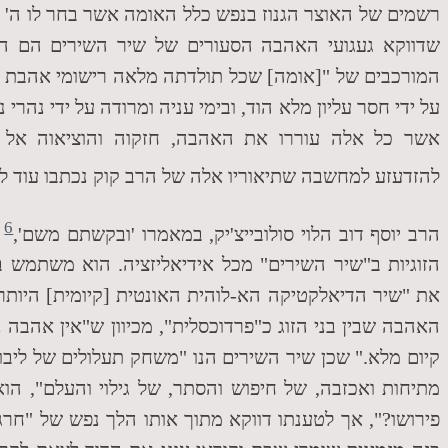
רשמים של האוצר הגנוז בנפש כלל האומה אשר בחר לו ה' לש
שדווקא געגועי האהבה הסעורים של שיר השירים הם ה
המורכבים של "[אומה] שכל תולדתה מלאה רישומי אהבת נפ
על ידי חסר עליון מלא הוד, ובימי עניה ומרודה על ידי נהרי 
אשר כל אלה עוררו את האהבה, חזקוה והוציאוה אל 
להזדעזע למחשבה שתיאוריו אלה של הרב קוק נכתבו עוד לפ
6
הרב יוסף דוב הלוי סולובייצ'יק, במאמרו 'ובקשתם משם',
מ
הזוגיות ב"שיר השירים" מכל אידיאליזציה. הוא משתמש 
את "שיר הדיאלקטיקה הא-לוהית האונטית [קיומית] היותר
האהבה שבין בני הזוג כ"פרדוכסלית", מכיוון ש"אין אהבה נת
קיום מלא." שכן שיר השירים הנו "משחק תעלולים של ליבוב
מתיחות ואכזבה, של חיפוש והסתר, של גילוי והעלם", ה
פירושו?", אך לטענתו דווקא מתוך אותו הלך נפש של "חרג