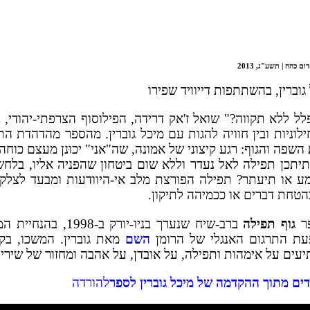
 כהה | תשע"ג, 2013
 גוברין, בהשתתפות דייוויד שפירו
ל ללא תקווה?" שואל ז'אק דרידה, הפילוסוף הצרפתי-יהודי,
ילוניות ובין חוויה להגות עם מיכל גוברין. מהספר מהדהדת הת
השפה והגוף: רגע קיצוני של אמונה, שה"אני" יכוּנן מעצם כוח
יתכן תפילה לאל נעדר וללא שום ביטחון שהפניה אליו, בלחש
מע או תיעתר? תפילה הפורצת מלב אי-היוודעות ומבעד לצלקו
הטחת דברים או ככמיהה לתיקון.
פר
גוף תפילה
ברב-שיח שנערך בניו-יורק ב-98
פעת התרגום האנגלי של הרומן
השם
מאת גוברין. המשכו, בק
תיעים על אימהות ותפילה, על אובדן, על אהבה ומחזור של שירי
דים מתוך ההקדמה של מיכל גוברין לספר
להורדה