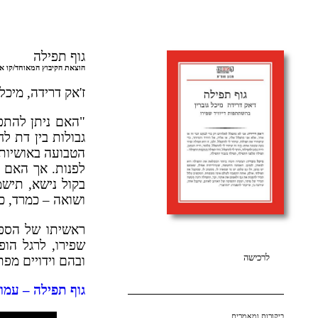
גוף תפילה
הוצאת הקיבוץ המאוחד/קו אדום
ז'אק דרידה, מיכל
"האם ניתן להתפל
גבולות בין דת לח
הטבועה באושיות 
לפנות. אך האם ת
בקול נישא, תיש
ושואה – כמרד, כ
ראשיתו של הס
שפירו, לרגל הו
לרכישה
ובהם וידויים מפ
גוף תפילה – עמו
ביקורות ומאמרים