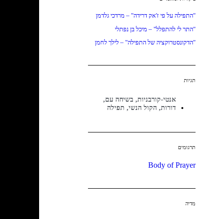
"התפילה על פי ז'אק דרידה" – מרדכי גלדמן
"התר לי להתפלל" – מיכל בן נפתלי
"הדקונסטרוקציה של התפילה" – לילך לחמן
תגיות
אנטי-קורבניות
,
בשיחה עם
,
דורות
,
הקול הנשי
,
תפילה
תרגומים
Body of Prayer
מדיה