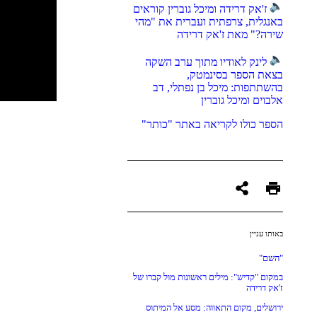
ז'אק דרידה ומיכל גוברין קוראים
באנגלית, צרפתית ועברית את "מהי
שירה?" מאת ז'אק דרידה
לינק לאודיו מתוך ערב השקה
בצאת הספר בסינמטק,
בהשתתפות: מיכל בן נפתלי, דב
אלבוים ומיכל גוברין
הספר כולו לקריאה באתר "כותר"
באותו עניין
"השם"
במקום "קדיש": מילים ראשונות מול קברו של
ז'אק דרידה
ירושלים, מקום התאווה: מסע אל המיתוס