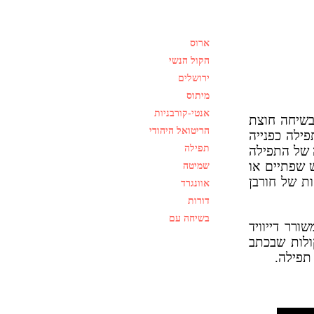
ארוס
הקול הנשי
ירושלים
מיתוס
אנטי-קורבניות
 בשיחה חוצת
הריטואל היהודי
פילה כפנייה
תפילה
ה של התפילה
 שפתיים או
שמיטה
ת של חורבן
אוונגרד
דורות
בשיחה עם
19, בהנחיית המשורר דייוויד
ולות שבכתב
 תפילה.